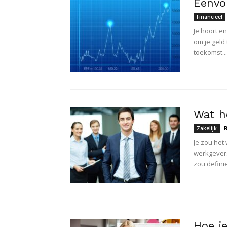
Eenvo
Financieel
Je hoort e
om je geld
toekomst...
Wat h
Zakelijk
Je zou het
werkgevers
zou definië
Hoe j