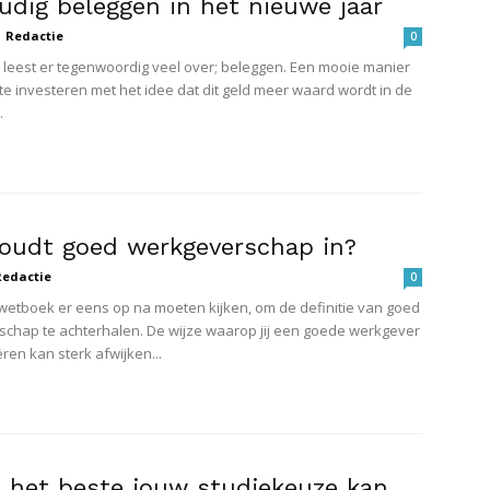
udig beleggen in het nieuwe jaar
Redactie
0
n leest er tegenwoordig veel over; beleggen. Een mooie manier
 te investeren met het idee dat dit geld meer waard wordt in de
.
oudt goed werkgeverschap in?
Redactie
0
 wetboek er eens op na moeten kijken, om de definitie van goed
chap te achterhalen. De wijze waarop jij een goede werkgever
ren kan sterk afwijken...
e het beste jouw studiekeuze kan