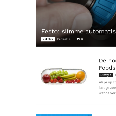
Festo: slimme automatis
Redactie
0
Zakelijk
De ho
Foods
Lifestyle
Als je op 
lastige zoe
wat de ver