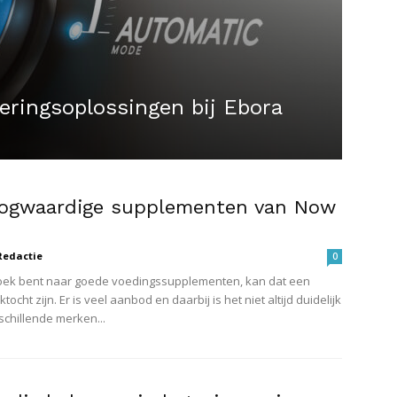
eringsoplossingen bij Ebora
ogwaardige supplementen van Now
Redactie
0
zoek bent naar goede voedingssupplementen, kan dat een
ktocht zijn. Er is veel aanbod en daarbij is het niet altijd duidelijk
schillende merken...