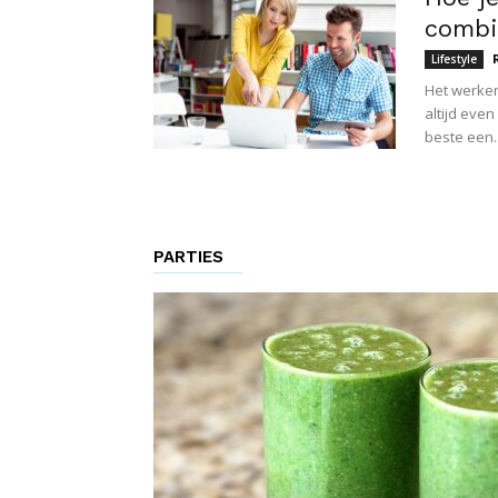
combi
Lifestyle
Het werken 
altijd even
beste een..
PARTIES