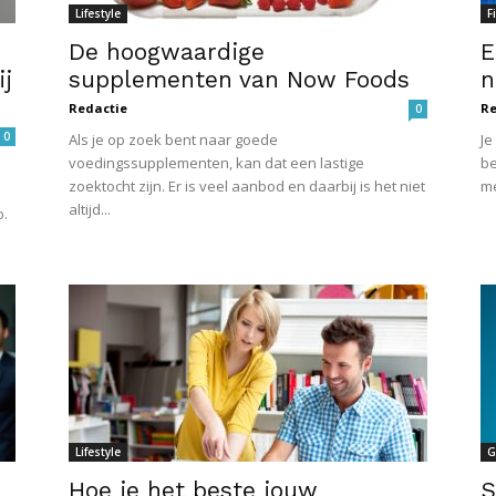
Lifestyle
F
De hoogwaardige
E
ij
supplementen van Now Foods
n
Redactie
Re
0
0
Als je op zoek bent naar goede
Je
voedingssupplementen, kan dat een lastige
be
zoektocht zijn. Er is veel aanbod en daarbij is het niet
me
altijd...
o.
Lifestyle
G
Hoe je het beste jouw
S