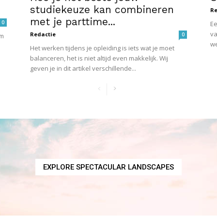
studiekeuze kan combineren
Re
met je parttime...
0
Ee
va
Redactie
0
om
we
Het werken tijdens je opleiding is iets wat je moet
balanceren, het is niet altijd even makkelijk. Wij
geven je in dit artikel verschillende...
EXPLORE SPECTACULAR LANDSCAPES