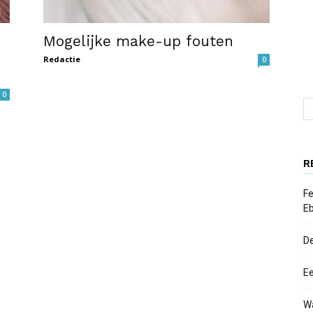
Mogelijke make-up fouten
Redactie
0
0
R
Fe
E
D
Ee
W