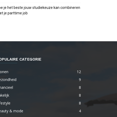
e je het beste jouw studiekeuze kan combineren
t je parttime job
OPULAIRE CATEGORIE
onen
12
ezondheid
9
nancieel
8
kelijk
8
festyle
8
eauty & mode
4