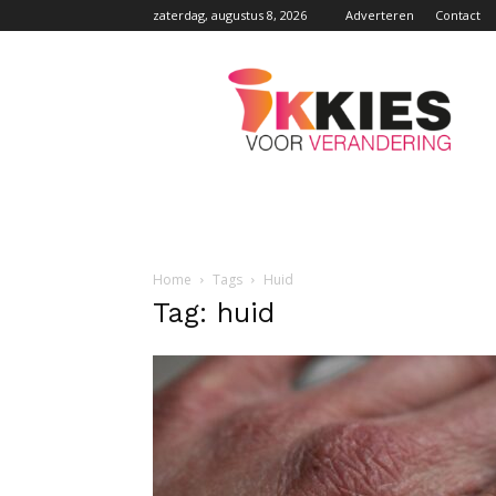
zaterdag, augustus 8, 2026
Adverteren
Contact
Ikkiesvoorverandering
Home
Tags
Huid
Tag: huid