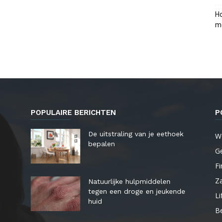
Ho
me
POPULAIRE BERICHTEN
P
De uitstraling van je eethoek
W
bepalen
G
Fi
Za
Natuurlijke hulpmiddelen
tegen een droge en jeukende
Li
huid
B