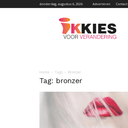
donderdag, augustus 6, 2026
Adverteren
Contact
Ikkiesvoorverandering
Home
Tags
Bronzer
Tag: bronzer