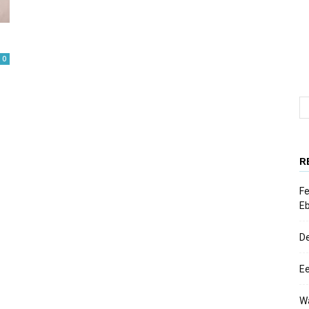
0
R
Fe
E
D
Ee
W