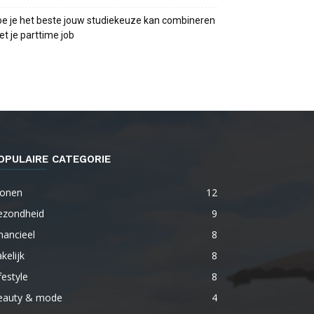
e je het beste jouw studiekeuze kan combineren
t je parttime job
OPULAIRE CATEGORIE
onen
12
ezondheid
9
nancieel
8
kelijk
8
festyle
8
eauty & mode
4