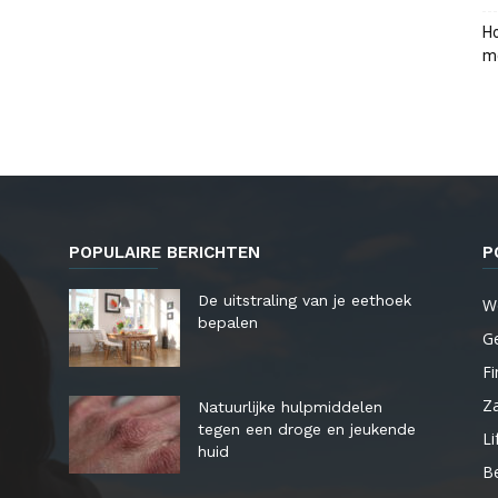
Ho
me
POPULAIRE BERICHTEN
P
De uitstraling van je eethoek
W
bepalen
G
Fi
Za
Natuurlijke hulpmiddelen
tegen een droge en jeukende
Li
huid
B